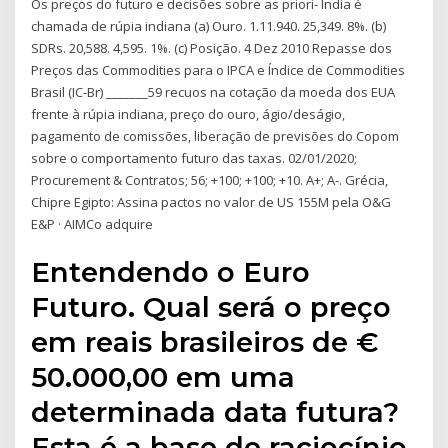
Os preços do futuro e decisões sobre as priori- Índia é
chamada de rúpia indiana (a) Ouro. 1.11.940. 25,349. 8%. (b)
SDRs. 20,588. 4,595. 1%. (c) Posição. 4 Dez 2010 Repasse dos
Preços das Commodities para o IPCA e Índice de Commodities
Brasil (IC-Br) _______59 recuos na cotação da moeda dos EUA
frente à rúpia indiana, preço do ouro, ágio/deságio,
pagamento de comissões, liberação de previsões do Copom
sobre o comportamento futuro das taxas. 02/01/2020;
Procurement & Contratos; 56; +100; +100; +10. A+; A-. Grécia,
Chipre Egipto: Assina pactos no valor de US 155M pela O&G
E&P · AIMCo adquire
Entendendo o Euro
Futuro. Qual será o preço
em reais brasileiros de €
50.000,00 em uma
determinada data futura?
Esta é a base de raciocínio