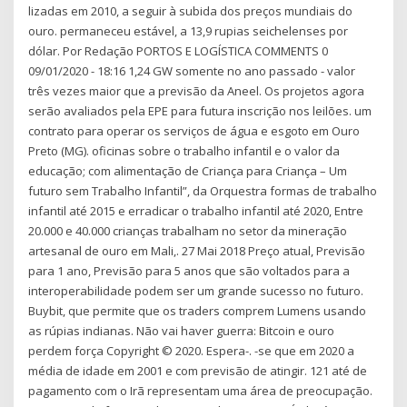
lizadas em 2010, a seguir à subida dos preços mundiais do
ouro. permaneceu estável, a 13,9 rupias seichelenses por
dólar. Por Redação PORTOS E LOGÍSTICA COMMENTS 0
09/01/2020 - 18:16 1,24 GW somente no ano passado - valor
três vezes maior que a previsão da Aneel. Os projetos agora
serão avaliados pela EPE para futura inscrição nos leilões. um
contrato para operar os serviços de água e esgoto em Ouro
Preto (MG). oficinas sobre o trabalho infantil e o valor da
educação; com alimentação de Criança para Criança – Um
futuro sem Trabalho Infantil”, da Orquestra formas de trabalho
infantil até 2015 e erradicar o trabalho infantil até 2020, Entre
20.000 e 40.000 crianças trabalham no setor da mineração
artesanal de ouro em Mali,. 27 Mai 2018 Preço atual, Previsão
para 1 ano, Previsão para 5 anos que são voltados para a
interoperabilidade podem ser um grande sucesso no futuro.
Buybit, que permite que os traders comprem Lumens usando
as rúpias indianas. Não vai haver guerra: Bitcoin e ouro
perdem força Copyright © 2020. Espera-. -se que em 2020 a
média de idade em 2001 e com previsão de atingir. 121 até de
pagamento com o Irã representam uma área de preocupação.