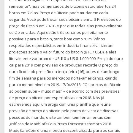
remetente". mas os mercados de bitcoins estão abertos 24
horas em 7 dias. Preço de Bitcoin pode mudar em cada
segundo. Você pode trocar seus bitcoins em … 3 Previsões do
preço de Bitcoin em 2020 - e por que todas elas provavelmente
serão erradas. Aqui estão três cenários perfeitamente
possíveis para o bitcoin, tanto bom como ruim. Vários
respeitados especialistas em indústria financeira fizeram
projeções sobre o valor futuro do bitcoin (BTC / USD), e eles
literalmente variaram de US $ 0 a US $ 1.000.000. Preço do ouro
cai para 2019 com previsão de produção recorde O preço do
ouro ficou sob pressão na terça-feira (16), antes de um longo
fim de semana para os mercados norte-americanos, caindo
para o menor nível em 2019. 17/04/2018 · “Os preços do Bitcoin
só podem subir – muito mais” – de acordo com dez previsões
de preço do bitcoin por especialistas em 2018. Nós já
escrevemos aqui um artigo com uma planilha que reúne
previsão de preço do bitcoin pelo ponto de vista de diversas
pessoas do mundo, o site também tem ferramentas com
gráficos de MaidSafeCoin Preço Forecast setembro 2018.
MadeSafeCoin é uma moeda descentralizada para os canais