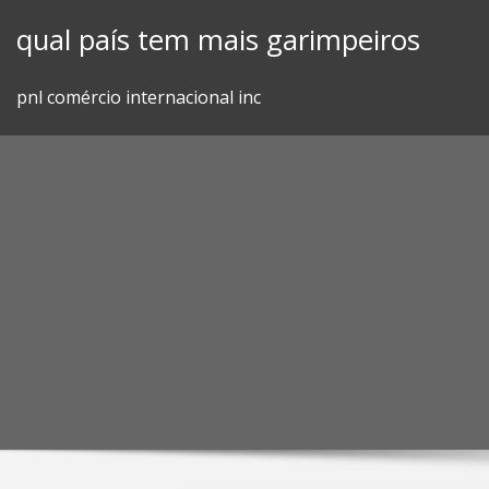
Skip
qual país tem mais garimpeiros
to
content
pnl comércio internacional inc