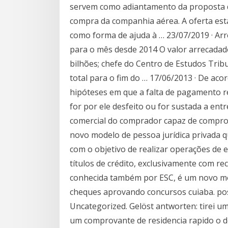
servem como adiantamento da proposta de
compra da companhia aérea. A oferta est
como forma de ajuda à … 23/07/2019 · Ar
para o mês desde 2014 O valor arrecadad
bilhões; chefe do Centro de Estudos Trib
total para o fim do … 17/06/2013 · De ac
hipóteses em que a falta de pagamento re
for por ele desfeito ou for sustada a ent
comercial do comprador capaz de comprom
novo modelo de pessoa jurídica privada q
com o objetivo de realizar operações de 
títulos de crédito, exclusivamente com re
conhecida também por ESC, é um novo mo
cheques aprovando concursos cuiaba. po
Uncategorized. Gelöst antworten: tirei u
um comprovante de residencia rapido o de