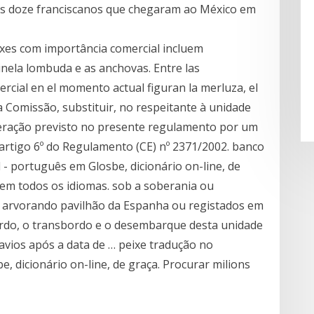
os doze franciscanos que chegaram ao México em
ixes com importância comercial incluem
inela lombuda e as anchovas. Entre las
rcial en el momento actual figuran la merluza, el
da Comissão, substituir, no respeitante à unidade
peração previsto no presente regulamento por um
rtigo 6º do Regulamento (CE) nº 2371/2002. banco
 - português em Glosbe, dicionário on-line, de
s em todos os idiomas. sob a soberania ou
ios arvorando pavilhão da Espanha ou registados em
do, o transbordo e o desembarque desta unidade
avios após a data de … peixe tradução no
, dicionário on-line, de graça. Procurar milions