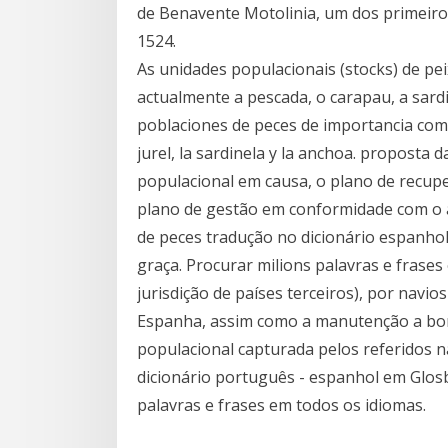
de Benavente Motolinia, um dos primeir
1524.
As unidades populacionais (stocks) de pe
actualmente a pescada, o carapau, a sard
poblaciones de peces de importancia come
jurel, la sardinela y la anchoa. proposta 
populacional em causa, o plano de recu
plano de gestão em conformidade com o a
de peces tradução no dicionário espanhol
graça. Procurar milions palavras e frase
jurisdição de países terceiros), por nav
Espanha, assim como a manutenção a bor
populacional capturada pelos referidos n
dicionário português - espanhol em Glosbe
palavras e frases em todos os idiomas.