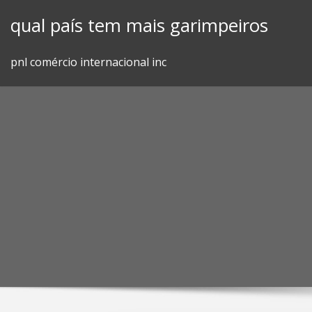
Skip
qual país tem mais garimpeiros
to
content
pnl comércio internacional inc