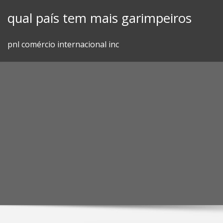
Skip
qual país tem mais garimpeiros
to
content
pnl comércio internacional inc