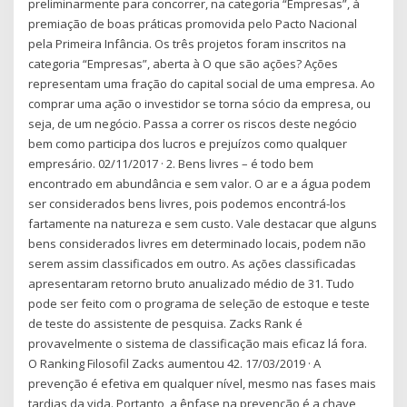
preliminarmente para concorrer, na categoria “Empresas”, à
premiação de boas práticas promovida pelo Pacto Nacional
pela Primeira Infância. Os três projetos foram inscritos na
categoria “Empresas”, aberta à O que são ações? Ações
representam uma fração do capital social de uma empresa. Ao
comprar uma ação o investidor se torna sócio da empresa, ou
seja, de um negócio. Passa a correr os riscos deste negócio
bem como participa dos lucros e prejuízos como qualquer
empresário. 02/11/2017 · 2. Bens livres – é todo bem
encontrado em abundância e sem valor. O ar e a água podem
ser considerados bens livres, pois podemos encontrá-los
fartamente na natureza e sem custo. Vale destacar que alguns
bens considerados livres em determinado locais, podem não
serem assim classificados em outro. As ações classificadas
apresentaram retorno bruto anualizado médio de 31. Tudo
pode ser feito com o programa de seleção de estoque e teste
de teste do assistente de pesquisa. Zacks Rank é
provavelmente o sistema de classificação mais eficaz lá fora.
O Ranking Filosofil Zacks aumentou 42. 17/03/2019 · A
prevenção é efetiva em qualquer nível, mesmo nas fases mais
tardias da vida. Portanto, a ênfase na prevenção é a chave