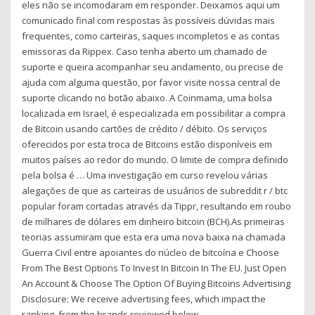
eles não se incomodaram em responder. Deixamos aqui um
comunicado final com respostas às possíveis dúvidas mais
frequentes, como carteiras, saques incompletos e as contas
emissoras da Rippex. Caso tenha aberto um chamado de
suporte e queira acompanhar seu andamento, ou precise de
ajuda com alguma questão, por favor visite nossa central de
suporte clicando no botão abaixo. A Coinmama, uma bolsa
localizada em Israel, é especializada em possibilitar a compra
de Bitcoin usando cartões de crédito / débito. Os serviços
oferecidos por esta troca de Bitcoins estão disponíveis em
muitos países ao redor do mundo. O limite de compra definido
pela bolsa é … Uma investigação em curso revelou várias
alegações de que as carteiras de usuários de subreddit r / btc
popular foram cortadas através da Tippr, resultando em roubo
de milhares de dólares em dinheiro bitcoin (BCH).As primeiras
teorias assumiram que esta era uma nova baixa na chamada
Guerra Civil entre apoiantes do núcleo de bitcoína e Choose
From The Best Options To Invest In Bitcoin In The EU. Just Open
An Account & Choose The Option Of Buying Bitcoins Advertising
Disclosure: We receive advertising fees, which impact the
ranking, from the brands reviewed below.