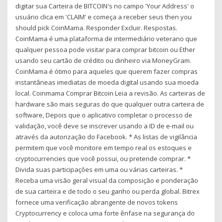
digitar sua Carteira de BITCOIN's no campo 'Your Address' o
usuário clica em 'CLAIM' e começa a receber seus then you
should pick CoinMama. Responder Excluir. Respostas.
CoinMama é uma plataforma de intermediário veterano que
qualquer pessoa pode visitar para comprar bitcoin ou Ether
usando seu cartão de crédito ou dinheiro via MoneyGram.
CoinMama é ótimo para aqueles que querem fazer compras
instantâneas imediatas de moeda digital usando sua moeda
local. Coinmama Comprar Bitcoin Leia a revisão. As carteiras de
hardware são mais seguras do que qualquer outra carteira de
software, Depois que o aplicativo completar o processo de
validação, você deve se inscrever usando a ID de e-mail ou
através da autorização do Facebook. * As listas de vigilância
permitem que você monitore em tempo real os estoques e
cryptocurrencies que você possui, ou pretende comprar. *
Divida suas participações em uma ou várias carteiras. *
Receba uma visão geral visual da composição e ponderação
de sua carteira e de todo o seu ganho ou perda global. Bitrex
fornece uma verificação abrangente de novos tokens
Cryptocurrency e coloca uma forte ênfase na segurança do