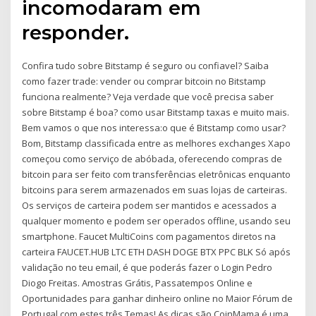
incomodaram em
responder.
Confira tudo sobre Bitstamp é seguro ou confiavel? Saiba
como fazer trade: vender ou comprar bitcoin no Bitstamp
funciona realmente? Veja verdade que você precisa saber
sobre Bitstamp é boa? como usar Bitstamp taxas e muito mais.
Bem vamos o que nos interessa:o que é Bitstamp como usar?
Bom, Bitstamp classificada entre as melhores exchanges Xapo
começou como serviço de abóbada, oferecendo compras de
bitcoin para ser feito com transferências eletrônicas enquanto
bitcoins para serem armazenados em suas lojas de carteiras.
Os serviços de carteira podem ser mantidos e acessados a
qualquer momento e podem ser operados offline, usando seu
smartphone. Faucet MultiCoins com pagamentos diretos na
carteira FAUCET.HUB LTC ETH DASH DOGE BTX PPC BLK Só após
validação no teu email, é que poderás fazer o Login Pedro
Diogo Freitas. Amostras Grátis, Passatempos Online e
Oportunidades para ganhar dinheiro online no Maior Fórum de
Portugal com estes três Temas! As dicas são CoinMama é uma