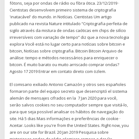
fótons, seja por ondas de rádio ou fibra ótica. 23/12/2019 ·
Cientistas desenvolvem primeiro sistema de criptografia
'inatacável' do mundo. in Notícias. Cientistas Um artigo
publicado na revista Nature intitulado “Criptografia perfeita de
sigilo através da mistura de ondas caóticas em chips de silício
irreversíveis com variação de tempo” diz que a nova tecnologia
explora Você está no lugar certo para notícias sobre bitcoin e
bitcoin, Notícias sobre criptografia. Bitcoin Bitcoin Arquivo de
análise: tempo e métodos necessários para enriquecer o
bitcoin. É muito barato ou muito arriscado comprar ondas?
Agosto 17 2019 Entrar em contato direto com özlem.
El comisario exiliado Antonio Camazón y otros seis españoles
formaron parte del equipo secreto que desencriptó el sistema
alemán de mensajes cifrados en la 7 Jan 2020 para você,
serão salvos cookies no seu computador sempre que visitá-lo,
para que seja possível analisar os hábitos de navegação do
site. Há 5 dias Mais informações e preferências de cookie ·
Aceitar. Looks like you're from the United States. Right now, you
are on our site for Brazil. 20 Jan 2019 Pesquisa sobre