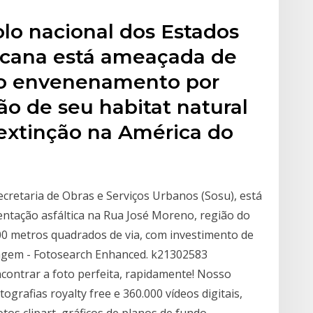
olo nacional dos Estados
icana está ameaçada de
, o envenenamento por
ão de seu habitat natural
 extinção na América do
ecretaria de Obras e Serviços Urbanos (Sosu), está
entação asfáltica na Rua José Moreno, região do
00 metros quadrados de via, com investimento de
magem - Fotosearch Enhanced. k21302583
contrar a foto perfeita, rapidamente! Nosso
grafias royalty free e 360.000 vídeos digitais,
otos clipart, gráficos de planos de fundo,