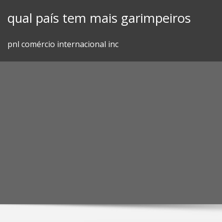
Skip
qual país tem mais garimpeiros
to
content
pnl comércio internacional inc