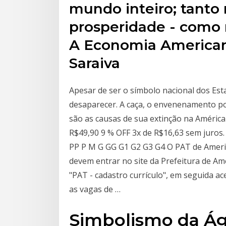
mundo inteiro; tanto
prosperidade - como 
A Economia American
Saraiva
Apesar de ser o símbolo nacional dos Es
desaparecer. A caça, o envenenamento por
são as causas de sua extinção na Améric
R$49,90 9 % OFF 3x de R$16,63 sem juros
PP P M G GG G1 G2 G3 G4 O PAT de Americ
devem entrar no site da Prefeitura de Am
"PAT - cadastro currículo", em seguida ac
as vagas de …
Simbolismo da Ág