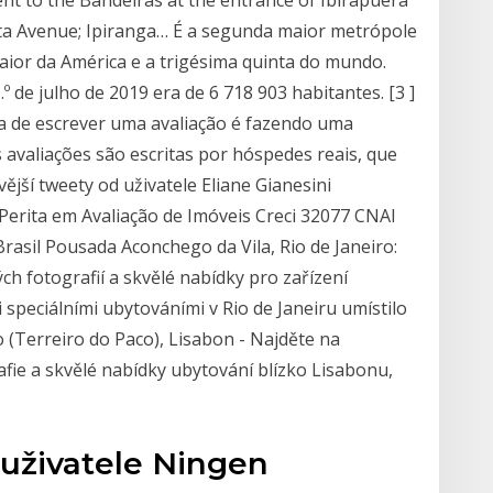
ta Avenue; Ipiranga… É a segunda maior metrópole
maior da América e a trigésima quinta do mundo.
 de julho de 2019 era de 6 718 903 habitantes. [3 ]
a de escrever uma avaliação é fazendo uma
avaliações são escritas por hóspedes reais, que
jší tweety od uživatele Eliane Gianesini
Perita em Avaliação de Imóveis Creci 32077 CNAI
rasil Pousada Aconchego da Vila, Rio de Janeiro:
ch fotografií a skvělé nabídky pro zařízení
speciálními ubytováními v Rio de Janeiru umístilo
o (Terreiro do Paco), Lisabon - Najděte na
afie a skvělé nabídky ubytování blízko Lisabonu,
 uživatele Ningen