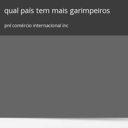
Skip
qual país tem mais garimpeiros
to
content
pnl comércio internacional inc