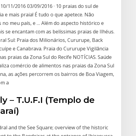
10/11/2016 03/09/2016 · 10 praias do sul de
ia e mais praia! É tudo o que apetece. Não
s no meu país, e … Além do aspecto histórico e
ais se encantam com as belíssimas praias de Ilhéus.
ral Sul: Praia dos Milionários, Cururupe, Back
 Acuípe e Canabrava. Praia do Cururupe Vigilância
 nas praias da Zona Sul do Recife NOTÍCIAS. Saúde
scaliza comércio de alimentos nas praias da Zona Sul
ana, as ações percorrem os bairros de Boa Viagem,
om a
ly – T.U.F.I (Templo de
araí)
ral and the See Square; overview of the historic
 to the Bandeiras at the entrance of Ibirapuera