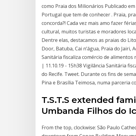
como Praia dos Milionários Publicado em 
Portugal que tem de conhecer . Praia, pra
concorda?! Cada vez mais amo fazer féria
cultural, muitos turistas e moradores loc
Dentre elas, destacamos as praias do Lito
Door, Batuba, Cai n’água, Praia do Jairi,
Sanitária fiscaliza comércio de alimentos
| 11.10.19 - 15h38 Vigilância Sanitária fi
do Recife. Tweet. Durante os fins de sem
Pina e Brasília Teimosa, numa parceria c
T.S.T.S extended fami
Umbanda Filhos do Ic
From the top, clockwise: São Paulo Cathed
downtown from Copan Building; Monument