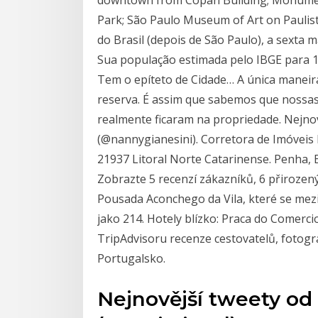
Park; São Paulo Museum of Art on Paulis
do Brasil (depois de São Paulo), a sexta 
Sua população estimada pelo IBGE para 1.º
Tem o epíteto de Cidade… A única maneir
reserva. É assim que sabemos que nossas 
realmente ficaram na propriedade. Nejnově
(@nannygianesini). Corretora de Imóveis 
21937 Litoral Norte Catarinense. Penha, B
Zobrazte 5 recenzí zákazníků, 6 přirozený
Pousada Aconchego da Vila, které se mezi 
jako 214. Hotely blízko: Praca do Comerci
TripAdvisoru recenze cestovatelů, fotogr
Portugalsko.
Nejnovější tweety od